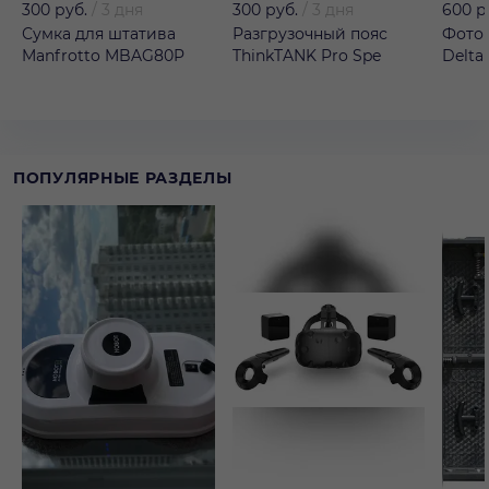
300 руб.
/
3 дня
300 руб.
/
3 дня
600 р
Сумка для штатива
Разгрузочный пояс
Фотор
Manfrotto MBAG80P
ThinkTANK Pro Spe
Delta
ПОПУЛЯРНЫЕ РАЗДЕЛЫ