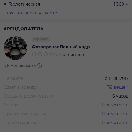
Геологическая
1 360 м
Показать адрес на карте
АРЕНДОДАТЕЛЬ
Прокат
Фотопрокат Полный кадр
0 отзывов
Нет доставки
На сайте
с
14.08.2017
Сдает в аренду
116
вещей
Среднее время ответа
6 часов
О себе
Посмотреть
Правила и штрафы
Посмотреть
Режим работы
Посмотреть