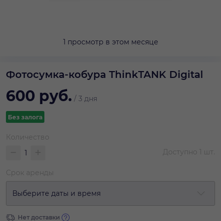
1 просмотр в этом месяце
Фотосумка-кобура ThinkTANK Digital
600
руб.
/
3 дня
Без залога
Количество
Доступно
1
шт.
Срок аренды
Выберите даты и время
Нет доставки