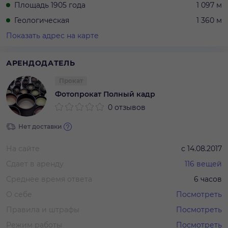
Площадь 1905 года
1 097 м
Геологическая
1 360 м
Показать адрес на карте
АРЕНДОДАТЕЛЬ
Прокат
Фотопрокат Полный кадр
0 отзывов
Нет доставки
На сайте
с
14.08.2017
Сдает в аренду
116
вещей
Среднее время ответа
6 часов
О себе
Посмотреть
Правила и штрафы
Посмотреть
Режим работы
Посмотреть