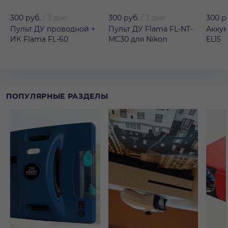
300 руб.
/
3 дня
300 руб.
/
3 дня
300 р
Пульт ДУ проводной +
Пульт ДУ Flama FL-NT-
Аккум
ИК Flama FL-60
MC30 для Nikon
EL15
ПОПУЛЯРНЫЕ РАЗДЕЛЫ