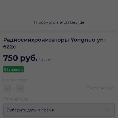
1 просмотр в этом месяце
Радиосинхронизаторы Yongnuo yn-
622c
750
руб.
/
3 дня
Без залога
Количество
Доступно
1
шт.
Срок аренды
Выберите даты и время