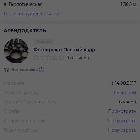
Геологическая
1 360 м
Показать адрес на карте
АРЕНДОДАТЕЛЬ
Прокат
Фотопрокат Полный кадр
0 отзывов
Нет доставки
На сайте
с
14.08.2017
Сдает в аренду
116
вещей
Среднее время ответа
6 часов
О себе
Посмотреть
Правила и штрафы
Посмотреть
Режим работы
Посмотреть