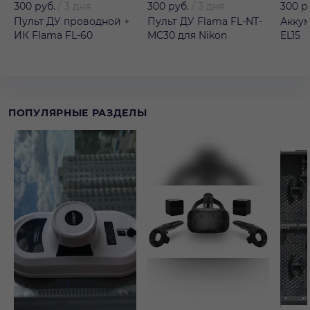
300 руб.
/
3 дня
300 руб.
/
3 дня
300 р
Пульт ДУ проводной +
Пульт ДУ Flama FL-NT-
Аккум
ИК Flama FL-60
MC30 для Nikon
EL15
ПОПУЛЯРНЫЕ РАЗДЕЛЫ