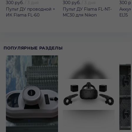
300 руб.
/
3 дня
300 руб.
/
3 дня
300 р
Пульт ДУ проводной +
Пульт ДУ Flama FL-NT-
Аккум
ИК Flama FL-60
MC30 для Nikon
EL15
ПОПУЛЯРНЫЕ РАЗДЕЛЫ