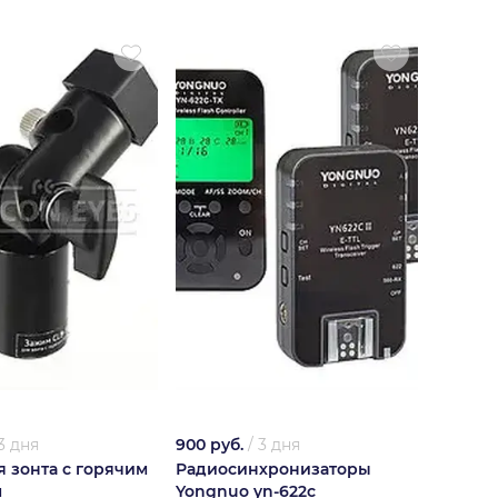
3 дня
900 руб.
/
3 дня
 зонта с горячим
Радиосинхронизаторы
м
Yongnuo yn-622c