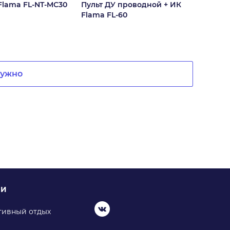
Flama FL-NT-MC30
Пульт ДУ проводной + ИК
Flama FL-60
нужно
ИИ
тивный отдых