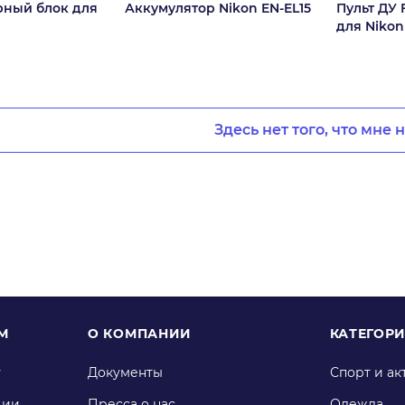
рный блок для
Аккумулятор Nikon EN-EL15
Пульт ДУ 
для Nikon
Здесь нет того, что мне 
М
О КОМПАНИИ
КАТЕГОР
у
Документы
Спорт и ак
ции
Пресса о нас
Одежда