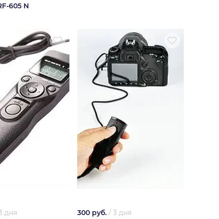
F-605 N
3 дня
300 руб.
/
3 дня