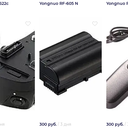
622c
Yongnuo RF-605 N
Yongnuo R
дня
300 руб.
/
3 дня
300 руб.
/