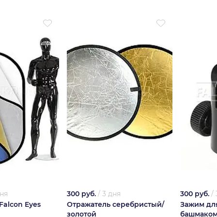
дня
300 руб.
/
3 дня
300 руб.
/
Falcon Eyes
Отражатель серебристый/
Зажим для
золотой
башмако