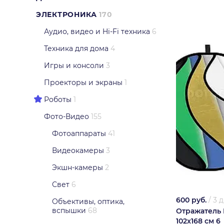
ЭЛЕКТРОНИКА
170
Аудио, видео и Hi-Fi техника
6
Техника для дома
4
Игры и консоли
3
Проекторы и экраны
1
Роботы
1
Фото-Видео
155
Фотоаппараты
41
Видеокамеры
3
Экшн-камеры
2
Свет
6
600 руб.
/
3 
Объективы, оптика,
вспышки
68
Отражатель 
102x168 см 6