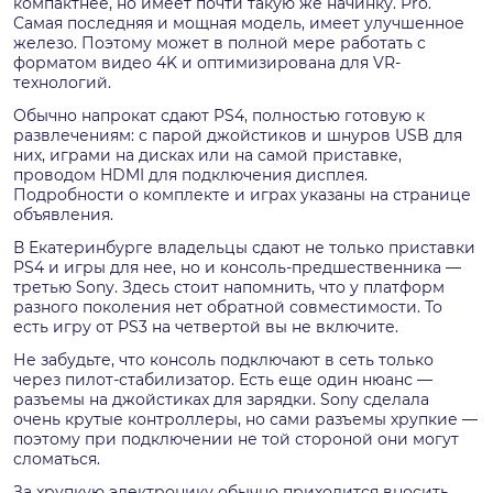
компактнее, но имеет почти такую же начинку. Pro.
Самая последняя и мощная модель, имеет улучшенное
железо. Поэтому может в полной мере работать с
форматом видео 4K и оптимизирована для VR-
технологий.
Обычно напрокат сдают PS4, полностью готовую к
развлечениям: с парой джойстиков и шнуров USB для
них, играми на дисках или на самой приставке,
проводом HDMI для подключения дисплея.
Подробности о комплекте и играх указаны на странице
объявления.
В Екатеринбурге владельцы сдают не только приставки
PS4 и игры для нее, но и консоль-предшественника —
третью Sony. Здесь стоит напомнить, что у платформ
разного поколения нет обратной совместимости. То
есть игру от PS3 на четвертой вы не включите.
Не забудьте, что консоль подключают в сеть только
через пилот-стабилизатор. Есть еще один нюанс —
разъемы на джойстиках для зарядки. Sony сделала
очень крутые контроллеры, но сами разъемы хрупкие —
поэтому при подключении не той стороной они могут
сломаться.
За хрупкую электронику обычно приходится вносить