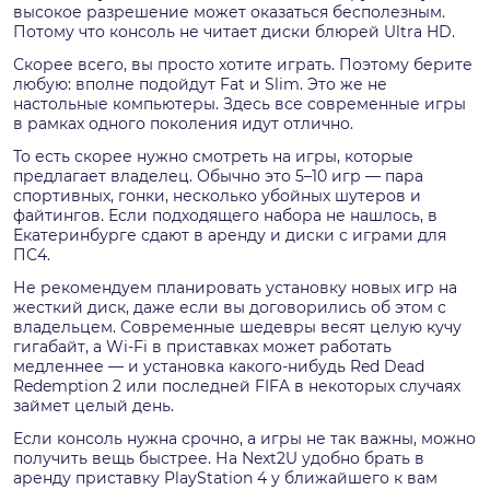
высокое разрешение может оказаться бесполезным.
Потому что консоль не читает диски блюрей Ultra HD.
Скорее всего, вы просто хотите играть. Поэтому берите
любую: вполне подойдут Fat и Slim. Это же не
настольные компьютеры. Здесь все современные игры
в рамках одного поколения идут отлично.
То есть скорее нужно смотреть на игры, которые
предлагает владелец. Обычно это 5–10 игр — пара
спортивных, гонки, несколько убойных шутеров и
файтингов. Если подходящего набора не нашлось, в
Екатеринбурге сдают в аренду и диски с играми для
ПС4.
Не рекомендуем планировать установку новых игр на
жесткий диск, даже если вы договорились об этом с
владельцем. Современные шедевры весят целую кучу
гигабайт, а Wi-Fi в приставках может работать
медленнее — и установка какого-нибудь Red Dead
Redemption 2 или последней FIFA в некоторых случаях
займет целый день.
Если консоль нужна срочно, а игры не так важны, можно
получить вещь быстрее. На Next2U удобно брать в
аренду приставку PlayStation 4 у ближайшего к вам