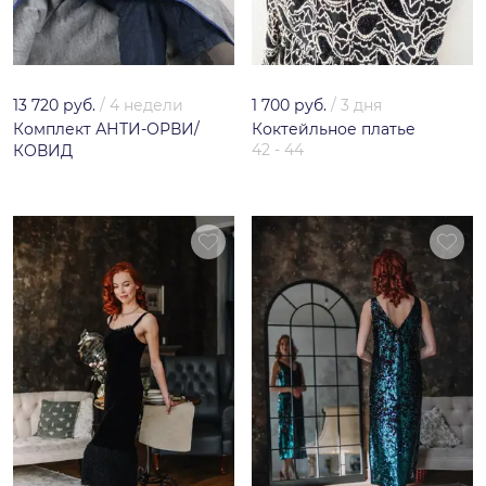
13 720 руб.
/
4 недели
1 700 руб.
/
3 дня
Комплект АНТИ-ОРВИ/
Коктейльное платье
42 - 44
КОВИД